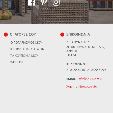
ΟΙ ΑΓΟΡΕΣ ΣΟΥ
ΕΠΙΚΟΙΝΩΝΊΑ
ΔΙΕΥΘΎΝΣΕΙΣ :
Ο ΛΟΓΑΡΙΑΣΜΌΣ ΜΟΥ
ΛΕΩΦ.ΒΟΥΛΙΑΓΜΈΝΗΣ 532,
ΙΣΤΟΡΙΚΌ ΠΑΡΑΓΓΕΛΙΏΝ
ΆΛΙΜΟΣ
TK:174 56
ΤΑ ΚΟΥΠΌΝΙΑ ΜΟΥ
WISHLIST
ΤΗΛΈΦΩΝΟ :
210 9956936 - 210 9956999
info@bigstore.gr
EMAIL :
Χάρτης - Επικοινωνία