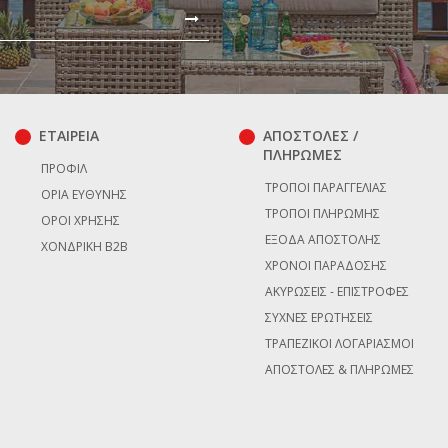
ΕΤΑΙΡΕΙΑ
ΑΠΟΣΤΟΛΕΣ /
ΠΛΗΡΩΜΕΣ
ΠΡΟΦΊΛ
ΤΡΌΠΟΙ ΠΑΡΑΓΓΕΛΊΑΣ
ΌΡΙΑ ΕΥΘΎΝΗΣ
ΤΡΌΠΟΙ ΠΛΗΡΩΜΉΣ
ΌΡΟΙ ΧΡΉΣΗΣ
ΈΞΟΔΑ ΑΠΟΣΤΟΛΉΣ
ΧΟΝΔΡΙΚΉ B2B
ΧΡΌΝΟΙ ΠΑΡΆΔΟΣΗΣ
ΑΚΥΡΏΣΕΙΣ - ΕΠΙΣΤΡΟΦΈΣ
ΣΥΧΝΈΣ ΕΡΩΤΉΣΕΙΣ
ΤΡΑΠΕΖΙΚΟΊ ΛΟΓΑΡΙΑΣΜΟΊ
ΑΠΟΣΤΟΛΈΣ & ΠΛΗΡΩΜΈΣ