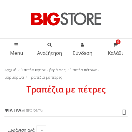
0
Menu
Αναζήτηση
Σύνδεση
Καλάθι
Αρχική
Έπιπλα κήπου - βεράντας
Έπιπλα πέτρινα -
μαρμάρινα
Τραπέζια με πέτρες
Τραπέζια με πέτρες
ΦΊΛΤΡΑ
(6 ΠΡΟΪΌΝΤΑ)
Εμφάνιση ανά: