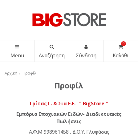
0
Menu
Αναζήτηση
Σύνδεση
Καλάθι
Αρχική
Προφίλ
Προφίλ
Τρίτας Γ. & Σια Ε.Ε. " BigStore "
Εμπόριο Εποχιακών Ειδών- Διαδικτυακές
Πωλήσεις
Α.Φ.Μ 998961458 , Δ.Ο.Υ. Γλυφάδας