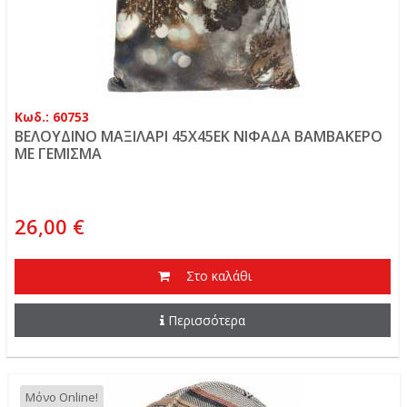
Κωδ.: 60753
ΒΕΛΟΥΔΙΝΟ ΜΑΞΙΛΑΡΙ 45Χ45ΕΚ ΝΙΦΑΔΑ ΒΑΜΒΑΚΕΡΟ
ΜΕ ΓΕΜΙΣΜΑ
26,00 €
Στο καλάθι
Περισσότερα
Μόνο Online!