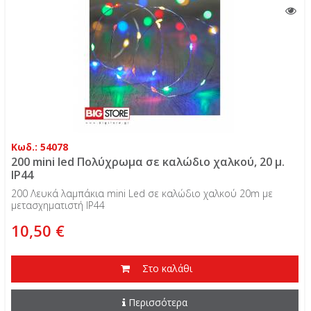
Κωδ.: 54078
200 mini led Πολύχρωμα σε καλώδιο χαλκού, 20 μ.
IP44
200 Λευκά λαμπάκια mini Led σε καλώδιο χαλκού 20m με
μετασχηματιστή IP44
10,50 €
Στο καλάθι
Περισσότερα