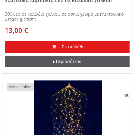
300 Λευκά λαμπάκια Led σε καλώδιο χαλκού
300 Led σε καλώδιο χαλκού σε ασημί χρώμα με ηλεκτρονικό
μετασχηματιστή
13,00 €
Στο καλάθι
Περισσότερα
Μόνο Online!