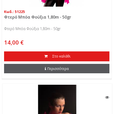
Κωδ.: 51225
Φτερό Μπόα Φούξια 1,80m - 50gr
Φτερό Μπόα Φούξια 1,80m - 50gr
14,00 €
Στο καλάθι
Περισσότερα