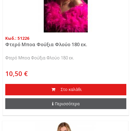
Κωδ.: 51226
Φτερό Μποα Φούξια Φλούο 180 εκ.
Φτερό Μποα Φούξια Φλούο 180 εκ.
10,50 €
Στο καλάθι
Περισσότερα