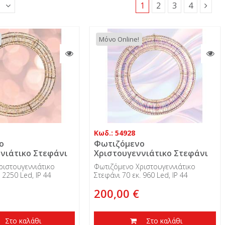
1
2
3
4
Μόνο Online!
Κωδ.: 54928
ο
Φωτιζόμενο
νιάτικο Στεφάνι
Χριστουγεννιάτικο Στεφάνι
Led, IP 44
70 εκ. 960 Led, IP 44
ριστουγεννιάτικο
Φωτιζόμενο Χριστουγεννιάτικο
 2250 Led, IP 44
Στεφάνι 70 εκ. 960 Led, IP 44
ώρου
εξωτερικού χώρου
200,00 €
Στο καλάθι
Στο καλάθι