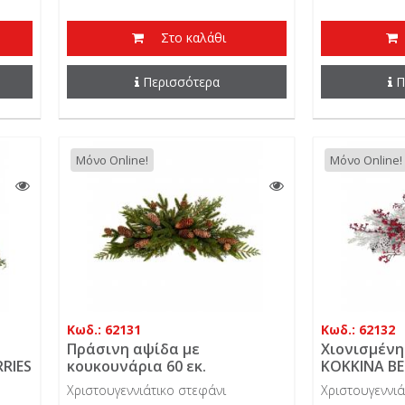
Στο καλάθι
Περισσότερα
Π
Μόνο Online!
Μόνο Online!
Κωδ.: 62131
Κωδ.: 62132
Πράσινη αψίδα με
Χιονισμένη
RRIES
κουκουνάρια 60 εκ.
KOKKINA BE
κουκουνάρι
Χριστουγεννιάτικο στεφάνι
Χριστουγεννιά