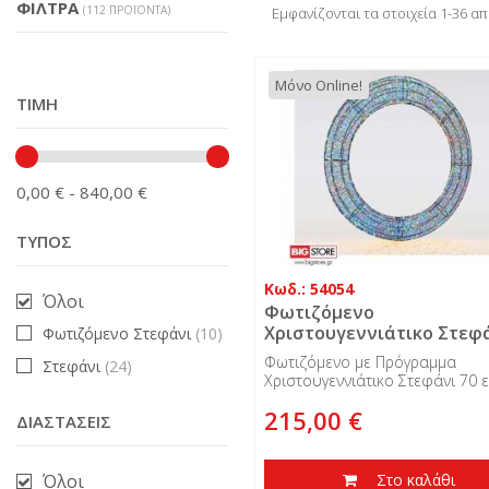
ΦΊΛΤΡΑ
(112 ΠΡΟΪΌΝΤΑ)
Εμφανίζονται τα στοιχεία 1-36 α
Μόνο Online!
ΤΙΜΉ
0,00 € - 840,00 €
ΤΎΠΟΣ
Κωδ.: 54054
Όλοι
Φωτιζόμενο
Χριστουγεννιάτικο Στεφ
Φωτιζόμενο Στεφάνι
(10)
70 εκ. 2250 Led, IP 44
Φωτιζόμενο με Πρόγραμμα
Στεφάνι
(24)
Χριστουγεννιάτικο Στεφάνι 70 ε
2250 Led, IP 44 εξωτερικού χώ
215,00 €
ΔΙΑΣΤΆΣΕΙΣ
Όλοι
Στο καλάθι