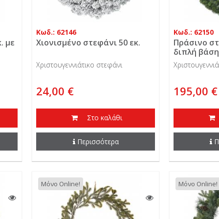
Κωδ.: 62146
Κωδ.: 62150
. με
Χιονισμένο στεφάνι 50 εκ.
Πράσινο στ
διπλή βάση
Χριστουγεννιάτικο στεφάνι
Χριστουγεννιά
24,00 €
195,00 €
Στο καλάθι
Περισσότερα
Π
Μόνο Online!
Μόνο Online!