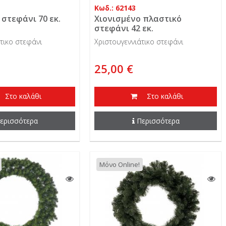
Κωδ.: 62143
 στεφάνι 70 εκ.
Χιονισμένο πλαστικό
στεφάνι 42 εκ.
τικο στεφάνι
Χριστουγεννιάτικο στεφάνι
25,00 €
Στο καλάθι
Στο καλάθι
ερισσότερα
Περισσότερα
Μόνο Online!