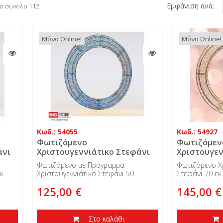
Εμφάνιση ανά:
πό σύνολο 112
Μόνο Online!
Μόνο Online!
Κωδ.: 54055
Κωδ.: 54927
Φωτιζόμενο
Φωτιζόμεν
άνι
Χριστουγεννιάτικο Στεφάνι
Χριστουγεν
50 εκ. 1250 Led, IP 44
70 εκ. 2250 
Φωτιζόμενο με Πρόγραμμα
Φωτιζόμενο Χ
κ.
Χριστουγεννιάτικο Στεφάνι 50
Στεφάνι 70 εκ.
ρου
εκ. 1250 Led, IP 44 εξωτερικού
εξωτερικού χ
125,00 €
145,00 €
χώρου
Στο καλάθι