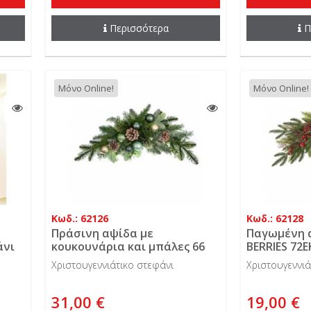
Περισσότερα
Π
Μόνο Online!
Μόνο Online!
Κωδ.: 62126
Κωδ.: 62128
Πράσινη αψίδα με
Παγωμένη α
άνι
κουκουνάρια και μπάλες 66
BERRIES 72E
εκ.
Χριστουγεννιάτικο στεφάνι
Χριστουγεννιά
31,00 €
19,00 €