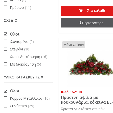
Πράσινο
(11)
Στο καλάθι
ΣΧΈΔΙΟ
Περισσότερα
Όλοι
Χιονισμένο
(2)
Μόνο Online!
Στεφάνι
(10)
Χωρίς διακόσμηση
(16)
Με διακόσμηση
(6)
ΥΛΙΚΌ ΚΑΤΑΣΚΕΥΉΣ X
Όλοι
Κωδ.: 62130
Πράσινη αψίδα με
Κορμός Μεταλλικός
(10)
κουκουνάρια, κόκκινα BE
Συνθετικό
(25)
και ρόδια 60 εκ.
Χριστουγεννιάτικο στεφάνι