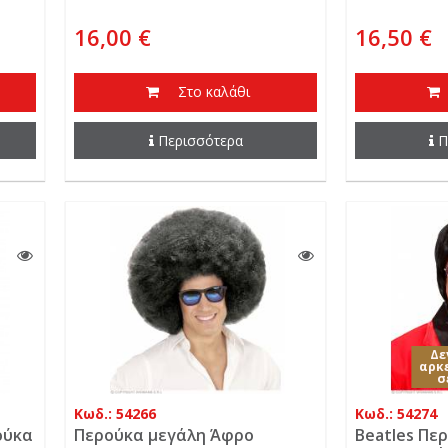
16,00 €
16,50 €
Στο καλάθι
Περισσότερα
Π
Δε
αρκ
σ
Κωδ.: 54266
Κωδ.: 54274
ούκα
Περούκα μεγάλη Άφρο
Beatles Πε