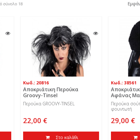
Εμφάν
πό σύνολο 18
Κωδ.: 20816
Κωδ.: 38561
Αποκριάτικη Περούκα
Αποκριάτικ
Groovy-Tinsel
Αφάνας Μαύ
Περούκα GROOVY-TINSEL
Περούκα σούπ
φουντωτή
22,00 €
29,00 €
Στο καλάθι