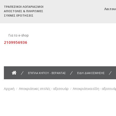
ΤΡΑΠΕΖΙΚΟΊ ΛΟΓΑΡΙΑΣΜΟΊ
Λειτου
ΑΠΟΣΤΟΛΈΣ & ΠΛΗΡΩΜΈΣ
ΣΥΧΝΈΣ ΕΡΩΤΉΣΕΙΣ
Για το e-shop
2109956936
ΕΠΙΠΛΑ ΚΗΠΟΥ - ΒΕΡΑΝΤΑΣ
ΕΙΔΗ ΔΙΑΚΟΣΜΗΣΗΣ
Αρχική
Αποκριάτικες στολές - αξεσουάρ
Αποκριάτικα είδη - αξεσουά