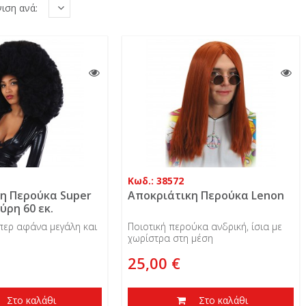
ιση ανά:
Κωδ.: 38572
η Περούκα Super
Αποκριάτικη Περούκα Lenon
ρη 60 εκ.
ερ αφάνα μεγάλη και
Ποιοτική περούκα ανδρική, ίσια με
χωρίστρα στη μέση
25,00 €
Στο καλάθι
Στο καλάθι