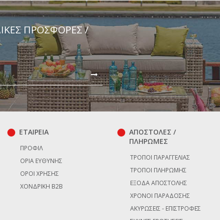
ΔΙΚΈΣ ΠΡΟΣΦΟΡΈΣ /
ΕΤΑΙΡΕΙΑ
ΑΠΟΣΤΟΛΕΣ /
ΠΛΗΡΩΜΕΣ
ΠΡΟΦΊΛ
ΤΡΌΠΟΙ ΠΑΡΑΓΓΕΛΊΑΣ
ΌΡΙΑ ΕΥΘΎΝΗΣ
ΤΡΌΠΟΙ ΠΛΗΡΩΜΉΣ
ΌΡΟΙ ΧΡΉΣΗΣ
ΈΞΟΔΑ ΑΠΟΣΤΟΛΉΣ
ΧΟΝΔΡΙΚΉ B2B
ΧΡΌΝΟΙ ΠΑΡΆΔΟΣΗΣ
ΑΚΥΡΏΣΕΙΣ - ΕΠΙΣΤΡΟΦΈΣ