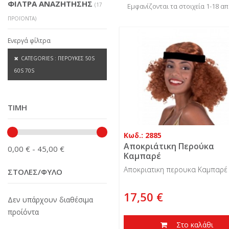
ΦΙΛΤΡΑ ΑΝΑΖΗΤΗΣΗΣ
(17
Εμφανίζονται τα στοιχεία 1-18 α
ΠΡΟΪΌΝΤΑ)
Ενεργά φίλτρα
CATEGORIES : ΠΕΡΟΎΚΕΣ 50S
60S 70S
ΤΙΜΉ
Κωδ.: 2885
Αποκριάτικη Περούκα
0,00 € - 45,00 €
Καμπαρέ
Αποκριατικη περουκα Καμπαρέ
ΣΤΟΛΈΣ/ΦΎΛΟ
17,50 €
Δεν υπάρχουν διαθέσιμα
προίόντα
Στο καλάθι