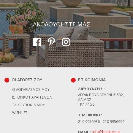
ΑΚΟΛΟΥΘΗΣΤΕ ΜΑΣ
ΟΙ ΑΓΟΡΕΣ ΣΟΥ
ΕΠΙΚΟΙΝΩΝΊΑ
ΔΙΕΥΘΎΝΣΕΙΣ :
Ο ΛΟΓΑΡΙΑΣΜΌΣ ΜΟΥ
ΛΕΩΦ.ΒΟΥΛΙΑΓΜΈΝΗΣ 532,
ΙΣΤΟΡΙΚΌ ΠΑΡΑΓΓΕΛΙΏΝ
ΆΛΙΜΟΣ
TK:174 56
ΤΑ ΚΟΥΠΌΝΙΑ ΜΟΥ
WISHLIST
ΤΗΛΈΦΩΝΟ :
210 9956936 - 210 9956999
info@bigstore.gr
EMAIL :