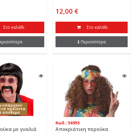
12,00 €
Στο καλάθι
Στο καλάθι
ερισσότερα
Περισσότερα
ν υπάρχουν
ετά προϊόντα
ε απόθεμα
Κωδ.: 56955
ρούκα με γυαλιά
Αποκριάτικη περούκα