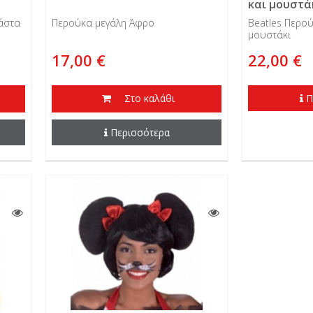
και μουστά
άστα
Περούκα μεγάλη Άφρο
Beatles Περού
μουστάκι
17,00 €
22,00 €
Στο καλάθι
Π
Περισσότερα