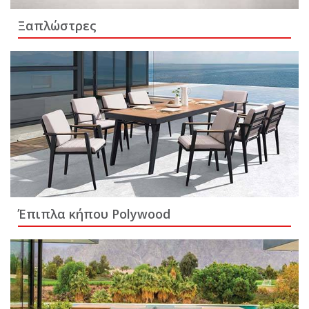
Ξαπλώστρες
Έπιπλα κήπου Polywood