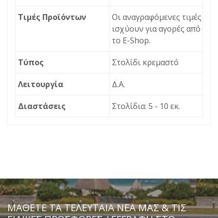
Τιμές Προϊόντων
Οι αναγραφόμενες τιμές
ισχύουν για αγορές από
το Ε-Shop.
Τύπος
Στολίδι κρεμαστό
Λειτουργία
Δ.Α.
Διαστάσεις
Στολίδια: 5 - 10 εκ.
ΠΕΡΙΓΡΑΦΉ
ΕΡΏΤΗΣΗ
Χριστουγεννιάτικα bigstore.gr
Διεύθυνση ηλεκτρονικού
ταχυδρομείου
*
MSA-20-92-640
Μήνυμα
ΜΆΘΕΤΕ ΤΑ ΤΕΛΕΥΤΑΊΑ ΝΈΑ ΜΑΣ & ΤΙΣ