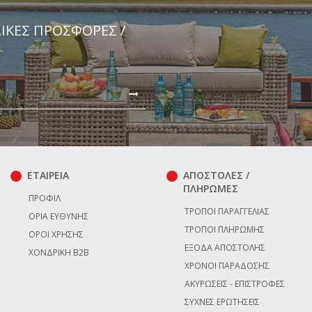
ΔΙΚΈΣ ΠΡΟΣΦΟΡΈΣ /
ΕΤΑΙΡΕΙΑ
ΑΠΟΣΤΟΛΕΣ /
ΠΛΗΡΩΜΕΣ
ΠΡΟΦΊΛ
ΤΡΌΠΟΙ ΠΑΡΑΓΓΕΛΊΑΣ
ΌΡΙΑ ΕΥΘΎΝΗΣ
ΤΡΌΠΟΙ ΠΛΗΡΩΜΉΣ
ΌΡΟΙ ΧΡΉΣΗΣ
ΈΞΟΔΑ ΑΠΟΣΤΟΛΉΣ
ΧΟΝΔΡΙΚΉ B2B
ΧΡΌΝΟΙ ΠΑΡΆΔΟΣΗΣ
ΑΚΥΡΏΣΕΙΣ - ΕΠΙΣΤΡΟΦΈΣ
ΣΥΧΝΈΣ ΕΡΩΤΉΣΕΙΣ