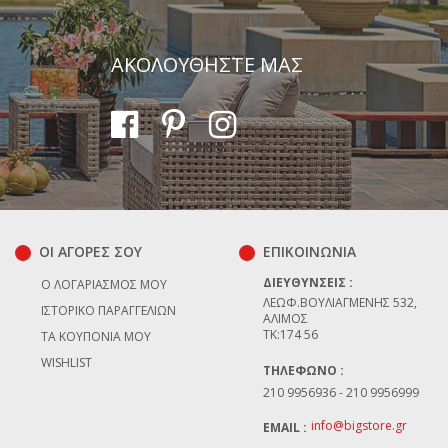
ΑΚΟΛΟΥΘΗΣΤΕ ΜΑΣ
Αποστολή
ΟΙ ΑΓΟΡΕΣ ΣΟΥ
ΕΠΙΚΟΙΝΩΝΊΑ
ΔΙΕΥΘΎΝΣΕΙΣ :
Ο ΛΟΓΑΡΙΑΣΜΌΣ ΜΟΥ
ΛΕΩΦ.ΒΟΥΛΙΑΓΜΈΝΗΣ 532,
ΙΣΤΟΡΙΚΌ ΠΑΡΑΓΓΕΛΙΏΝ
ΆΛΙΜΟΣ
TK:174 56
ΤΑ ΚΟΥΠΌΝΙΑ ΜΟΥ
WISHLIST
ΤΗΛΈΦΩΝΟ :
210 9956936 - 210 9956999
info@bigstore.gr
EMAIL :