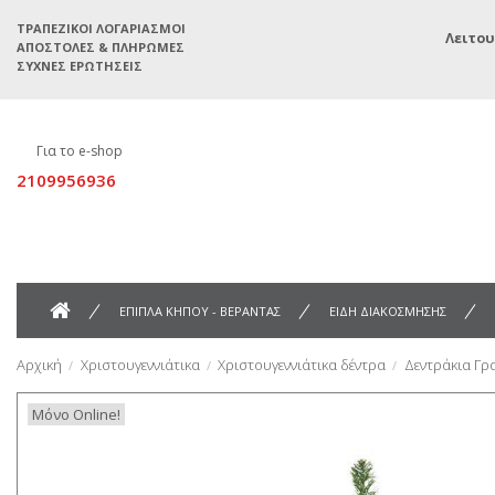
ΤΡΑΠΕΖΙΚΟΊ ΛΟΓΑΡΙΑΣΜΟΊ
Λειτου
ΑΠΟΣΤΟΛΈΣ & ΠΛΗΡΩΜΈΣ
ΣΥΧΝΈΣ ΕΡΩΤΉΣΕΙΣ
Για το e-shop
2109956936
ΕΠΙΠΛΑ ΚΗΠΟΥ - ΒΕΡΑΝΤΑΣ
ΕΙΔΗ ΔΙΑΚΟΣΜΗΣΗΣ
Αρχική
Χριστουγεννιάτικα
Χριστουγεννιάτικα δέντρα
Δεντράκια Γρ
Μόνο Online!