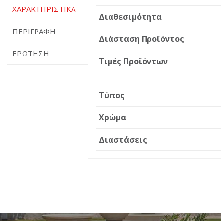
ΧΑΡΑΚΤΗΡΙΣΤΙΚΆ
Διαθεσιμότητα
ΠΕΡΙΓΡΑΦΉ
Διάσταση Προϊόντος
ΕΡΏΤΗΣΗ
Τιμές Προϊόντων
Τύπος
Χρώμα
Διαστάσεις
ΠΕΡΙΓΡΑΦΉ
ΕΡΏΤΗΣΗ
Δέντρο Πράσινο 45 εκ.
Διεύθυνση ηλεκτρονικού
ταχυδρομείου
*