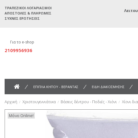
ΤΡΑΠΕΖΙΚΟΊ ΛΟΓΑΡΙΑΣΜΟΊ
Λειτου
ΑΠΟΣΤΟΛΈΣ & ΠΛΗΡΩΜΈΣ
ΣΥΧΝΈΣ ΕΡΩΤΉΣΕΙΣ
Για το e-shop
2109956936
ΕΠΙΠΛΑ ΚΗΠΟΥ - ΒΕΡΑΝΤΑΣ
ΕΙΔΗ ΔΙΑΚΟΣΜΗΣΗΣ
Αρχική
Χριστουγεννιάτικα
Βάσεις δέντρου - Ποδιές - Χιόνι
Χίονι δι
Μόνο Online!