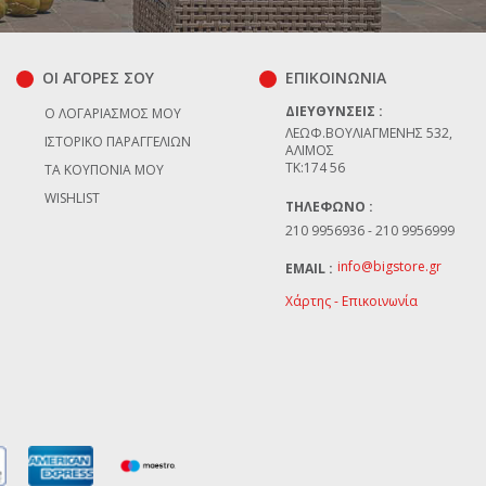
ΟΙ ΑΓΟΡΕΣ ΣΟΥ
ΕΠΙΚΟΙΝΩΝΊΑ
ΔΙΕΥΘΎΝΣΕΙΣ :
Ο ΛΟΓΑΡΙΑΣΜΌΣ ΜΟΥ
ΛΕΩΦ.ΒΟΥΛΙΑΓΜΈΝΗΣ 532,
ΙΣΤΟΡΙΚΌ ΠΑΡΑΓΓΕΛΙΏΝ
ΆΛΙΜΟΣ
TK:174 56
ΤΑ ΚΟΥΠΌΝΙΑ ΜΟΥ
WISHLIST
ΤΗΛΈΦΩΝΟ :
210 9956936 - 210 9956999
info@bigstore.gr
EMAIL :
Χάρτης - Επικοινωνία