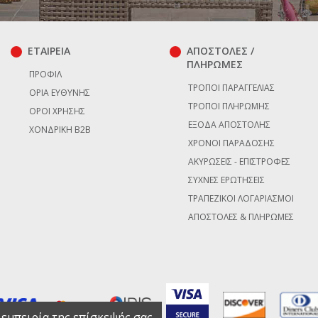
ΕΤΑΙΡΕΙΑ
ΑΠΟΣΤΟΛΕΣ /
ΠΛΗΡΩΜΕΣ
ΠΡΟΦΊΛ
ΤΡΌΠΟΙ ΠΑΡΑΓΓΕΛΊΑΣ
ΌΡΙΑ ΕΥΘΎΝΗΣ
ΤΡΌΠΟΙ ΠΛΗΡΩΜΉΣ
ΌΡΟΙ ΧΡΉΣΗΣ
ΈΞΟΔΑ ΑΠΟΣΤΟΛΉΣ
ΧΟΝΔΡΙΚΉ B2B
ΧΡΌΝΟΙ ΠΑΡΆΔΟΣΗΣ
ΑΚΥΡΏΣΕΙΣ - ΕΠΙΣΤΡΟΦΈΣ
ΣΥΧΝΈΣ ΕΡΩΤΉΣΕΙΣ
ΤΡΑΠΕΖΙΚΟΊ ΛΟΓΑΡΙΑΣΜΟΊ
ΑΠΟΣΤΟΛΈΣ & ΠΛΗΡΩΜΈΣ
 εμπειρία της επίσκεψής σας.