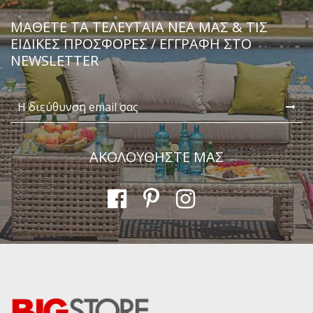
Μήνυμα
ΜΆΘΕΤΕ ΤΑ ΤΕΛΕΥΤΑΊΑ ΝΈΑ ΜΑΣ & ΤΙΣ
ΕΙΔΙΚΈΣ ΠΡΟΣΦΟΡΈΣ / ΕΓΓΡΑΦΗ ΣΤΟ
NEWSLETTER
Αποστολή
ΑΚΟΛΟΥΘΗΣΤΕ ΜΑΣ