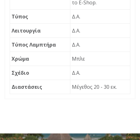
το Ε-Shop.
Τύπος
Δ.Α.
Λειτουργία
Δ.Α.
Τύπος Λαμπτήρα
Δ.Α.
Χρώμα
Μπλε
Σχέδιο
Δ.Α.
Διαστάσεις
Μέγεθος 20 - 30 εκ.
ΠΕΡΙΓΡΑΦΉ
ΕΡΏΤΗΣΗ
Χριστουγεννιάτικα bigstore.gr
Διεύθυνση ηλεκτρονικού
ταχυδρομείου
*
MSA-20-90-688