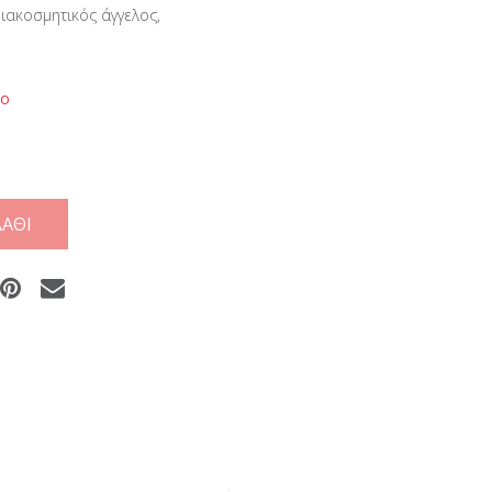
διακοσμητικός άγγελος,
νο
ΆΘΙ