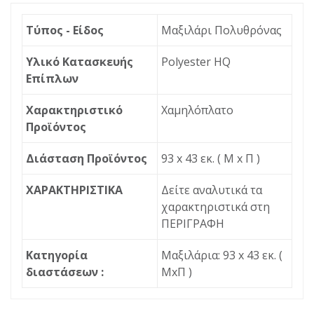
Τύπος - Είδος
Μαξιλάρι Πολυθρόνας
Υλικό Κατασκευής
Polyester HQ
Επίπλων
Χαρακτηριστικό
Χαμηλόπλατο
Προϊόντος
Διάσταση Προϊόντος
93 x 43 εκ. ( Μ x Π )
ΧΑΡΑΚΤΗΡΙΣΤΙΚΑ
Δείτε αναλυτικά τα
χαρακτηριστικά στη
ΠΕΡΙΓΡΑΦΗ
Κατηγορία
Μαξιλάρια: 93 x 43 εκ. (
διαστάσεων :
ΜxΠ )
ΠΕΡΙΓΡΑΦΉ
ΕΡΏΤΗΣΗ