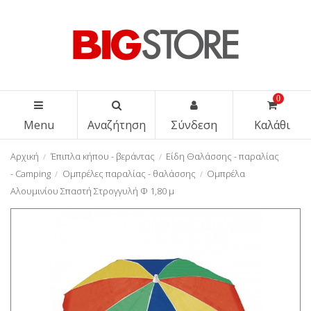
0
Menu
Αναζήτηση
Σύνδεση
Καλάθι
Αρχική
Έπιπλα κήπου - βεράντας
Είδη Θαλάσσης - παραλίας
- Camping
Ομπρέλες παραλίας - θαλάσσης
Ομπρέλα
Αλουμινίου Σπαστή Στρογγυλή Φ 1,80 μ