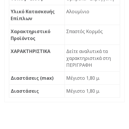
Υλικό Κατασκευής
Αλουμίνιο
Επίπλων
Χαρακτηριστικό
Σπαστός Κορμός
Προϊόντος
ΧΑΡΑΚΤΗΡΙΣΤΙΚΑ
Δείτε αναλυτικά τα
χαρακτηριστικά στη
ΠΕΡΙΓΡΑΦΗ
Διαστάσεις (max)
Μέγιστο 1,80 μ.
Διαστάσεις
Μέγιστο 1,80 μ.
ΠΕΡΙΓΡΑΦΉ
ΕΡΏΤΗΣΗ
Ομπρέλα αλουμινίου διαμέτρου 1,80 μ. με σπαστό
Διεύθυνση ηλεκτρονικού
κορμό 19/22 mm και 8 ακτίνες Φ 2,8 mm.
ταχυδρομείου
*
ΧΑΡΑΚΤΗΡΙΣΤΙΚΑ