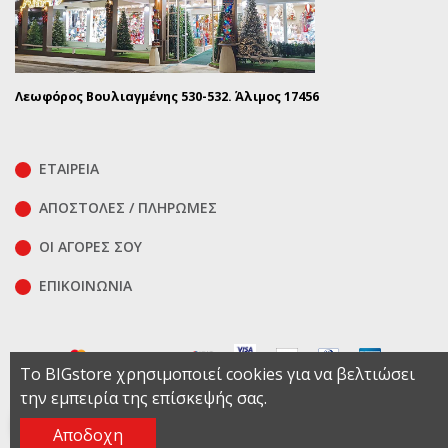
Λεωφόρος Βουλιαγμένης 530-532. Άλιμος 17456
ΕΤΑΙΡΕΙΑ
ΑΠΟΣΤΟΛΕΣ / ΠΛΗΡΩΜΕΣ
ΟΙ ΑΓΟΡΕΣ ΣΟΥ
ΕΠΙΚΟΙΝΩΝΊΑ
Το BIGstore χρησιμοποιεί cookies για να βελτιώσει
την εμπειρία της επίσκεψής σας.
© 2026 -
Bigstore - ΓΕΜΗ : 007413801000 Τρίτας Γ.& Σια Ε.Ε.
Αποδοχη
Support by
Κατασκευή & Υποστήριξη Eshop - Webalists