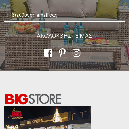
Διαστάσεις:
42 x 53 x 61 εκ. ( ΠxΒxΥ )
Αποστολή
ΑΚΟΛΟΥΘΗΣΤΕ ΜΑΣ