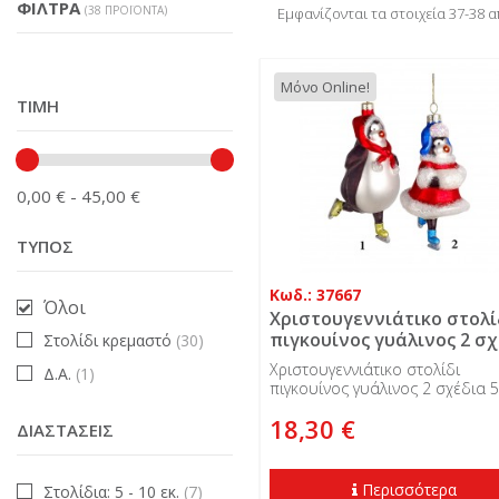
ΦΊΛΤΡΑ
(38 ΠΡΟΪΌΝΤΑ)
Εμφανίζονται τα στοιχεία 37-38 
Μόνο Online!
ΤΙΜΉ
0,00 € - 45,00 €
ΤΎΠΟΣ
Κωδ.: 37667
Όλοι
Χριστουγεννιάτικο στολί
πιγκουίνος γυάλινος 2 σ
Στολίδι κρεμαστό
(30)
5 εκ.
Χριστουγεννιάτικο στολίδι
Δ.Α.
(1)
πιγκουίνος γυάλινος 2 σχέδια 5
18,30 €
ΔΙΑΣΤΆΣΕΙΣ
Περισσότερα
Στολίδια: 5 - 10 εκ.
(7)