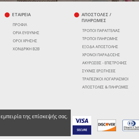
ΕΤΑΙΡΕΙΑ
ΑΠΟΣΤΟΛΕΣ /
ΠΛΗΡΩΜΕΣ
ΠΡΟΦΊΛ
ΤΡΌΠΟΙ ΠΑΡΑΓΓΕΛΊΑΣ
ΌΡΙΑ ΕΥΘΎΝΗΣ
ΤΡΌΠΟΙ ΠΛΗΡΩΜΉΣ
ΌΡΟΙ ΧΡΉΣΗΣ
ΈΞΟΔΑ ΑΠΟΣΤΟΛΉΣ
ΧΟΝΔΡΙΚΉ B2B
ΧΡΌΝΟΙ ΠΑΡΆΔΟΣΗΣ
ΑΚΥΡΏΣΕΙΣ - ΕΠΙΣΤΡΟΦΈΣ
ΣΥΧΝΈΣ ΕΡΩΤΉΣΕΙΣ
ΤΡΑΠΕΖΙΚΟΊ ΛΟΓΑΡΙΑΣΜΟΊ
ΑΠΟΣΤΟΛΈΣ & ΠΛΗΡΩΜΈΣ
 εμπειρία της επίσκεψής σας.