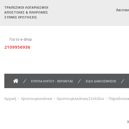
ΤΡΑΠΕΖΙΚΟΊ ΛΟΓΑΡΙΑΣΜΟΊ
Λειτου
ΑΠΟΣΤΟΛΈΣ & ΠΛΗΡΩΜΈΣ
ΣΥΧΝΈΣ ΕΡΩΤΉΣΕΙΣ
Για το e-shop
2109956936
ΕΠΙΠΛΑ ΚΗΠΟΥ - ΒΕΡΑΝΤΑΣ
ΕΙΔΗ ΔΙΑΚΟΣΜΗΣΗΣ
Αρχική
Χριστουγεννιάτικα
Χριστουγεννιάτικα Στολίδια
Παραδοσιακ
Χ