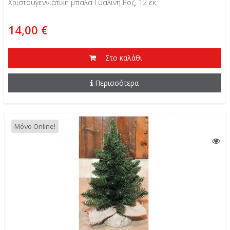
Χριστουγεννιάτικη μπάλα Γυάλινη Ροζ, 12 εκ.
14,00 €
Στο καλάθι
Περισσότερα
Μόνο Online!