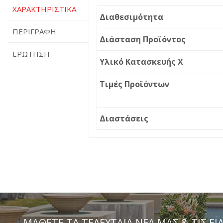
ΧΑΡΑΚΤΗΡΙΣΤΙΚΆ
Διαθεσιμότητα
ΠΕΡΙΓΡΑΦΉ
Διάσταση Προϊόντος
ΕΡΏΤΗΣΗ
Υλικό Κατασκευής X
Τιμές Προϊόντων
Διαστάσεις
ΠΕΡΙΓΡΑΦΉ
ΕΡΏΤΗΣΗ
Διεύθυνση ηλεκτρονικού
ταχυδρομείου
*
KTS-57521
Μήνυμα
ΜΆΘΕΤΕ ΤΑ ΤΕΛΕΥΤΑΊΑ ΝΈΑ ΜΑΣ & ΤΙΣ ΕΙ