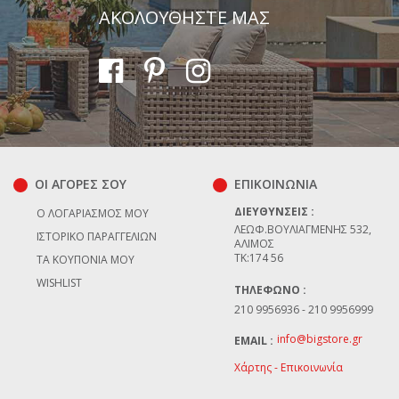
ΑΚΟΛΟΥΘΗΣΤΕ ΜΑΣ
Αποστολή
ΟΙ ΑΓΟΡΕΣ ΣΟΥ
ΕΠΙΚΟΙΝΩΝΊΑ
ΔΙΕΥΘΎΝΣΕΙΣ :
Ο ΛΟΓΑΡΙΑΣΜΌΣ ΜΟΥ
ΛΕΩΦ.ΒΟΥΛΙΑΓΜΈΝΗΣ 532,
ΙΣΤΟΡΙΚΌ ΠΑΡΑΓΓΕΛΙΏΝ
ΆΛΙΜΟΣ
TK:174 56
ΤΑ ΚΟΥΠΌΝΙΑ ΜΟΥ
WISHLIST
ΤΗΛΈΦΩΝΟ :
210 9956936 - 210 9956999
info@bigstore.gr
EMAIL :
Χάρτης - Επικοινωνία