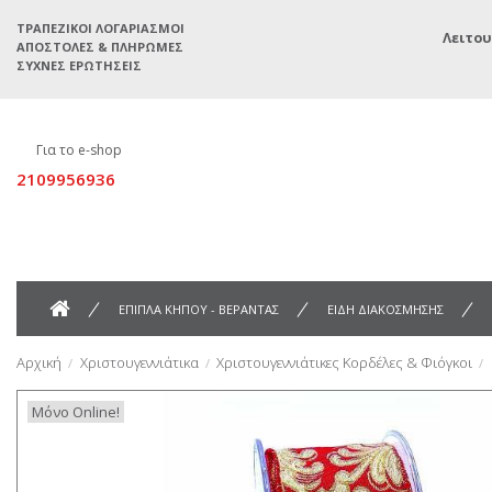
ΤΡΑΠΕΖΙΚΟΊ ΛΟΓΑΡΙΑΣΜΟΊ
Λειτου
ΑΠΟΣΤΟΛΈΣ & ΠΛΗΡΩΜΈΣ
ΣΥΧΝΈΣ ΕΡΩΤΉΣΕΙΣ
Για το e-shop
2109956936
ΕΠΙΠΛΑ ΚΗΠΟΥ - ΒΕΡΑΝΤΑΣ
ΕΙΔΗ ΔΙΑΚΟΣΜΗΣΗΣ
Αρχική
Χριστουγεννιάτικα
Χριστουγεννιάτικες Κορδέλες & Φιόγκοι
Μόνο Online!