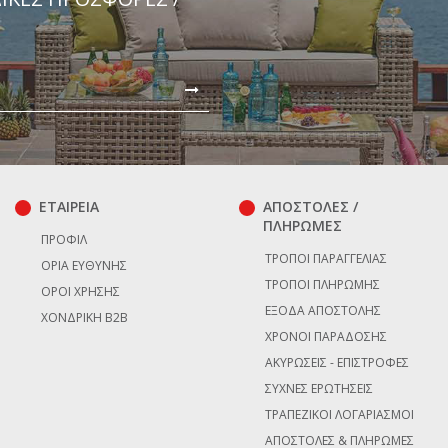
ΕΤΑΙΡΕΙΑ
ΑΠΟΣΤΟΛΕΣ /
ΠΛΗΡΩΜΕΣ
ΠΡΟΦΊΛ
ΤΡΌΠΟΙ ΠΑΡΑΓΓΕΛΊΑΣ
ΌΡΙΑ ΕΥΘΎΝΗΣ
ΤΡΌΠΟΙ ΠΛΗΡΩΜΉΣ
ΌΡΟΙ ΧΡΉΣΗΣ
ΈΞΟΔΑ ΑΠΟΣΤΟΛΉΣ
ΧΟΝΔΡΙΚΉ B2B
ΧΡΌΝΟΙ ΠΑΡΆΔΟΣΗΣ
ΑΚΥΡΏΣΕΙΣ - ΕΠΙΣΤΡΟΦΈΣ
ΣΥΧΝΈΣ ΕΡΩΤΉΣΕΙΣ
ΤΡΑΠΕΖΙΚΟΊ ΛΟΓΑΡΙΑΣΜΟΊ
ΑΠΟΣΤΟΛΈΣ & ΠΛΗΡΩΜΈΣ