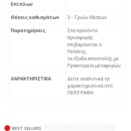
Επίπλων
Θέσεις καθισμάτων
3 - Τριών Θέσεων
Παρατηρήσεις
Στα προϊόντα
προσφοράς
επιβαρύνεται ο
Πελάτης.
τα έξοδα αποστολής με
Πρακτορεία μεταφορών
ΧΑΡΑΚΤΗΡΙΣΤΙΚΑ
Δείτε αναλυτικά τα
χαρακτηριστικά στη
ΠΕΡΙΓΡΑΦΗ
ΠΕΡΙΓΡΑΦΉ
ΕΡΏΤΗΣΗ
ΧΑΡΑΚΤΗΡΙΣΤΙΚΑ
Διεύθυνση ηλεκτρονικού
Καναπές Εξωτερικού χώρου
ταχυδρομείου
*
BEST SELLERS