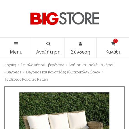
0
Menu
Αναζήτηση
Σύνδεση
Καλάθι
Αρχική
Έπιπλα κήπου - βεράντας
Καθιστικά - σαλόνια κήπου
- Daybeds
Daybeds και Καναπέδες εξωτερικών χώρων
Τριθέσιος Καναπές Rattan