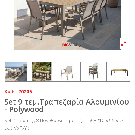
Κωδ.:
70205
Set 9 τεμ.Τραπεζαρία Αλουμινίου
- Polywood
Set: 1 Τραπέζι, 8 Πολυθρόνες Τραπέζι: 160+210 x 95 x 74
εκ. ( ΜxΠxΥ )