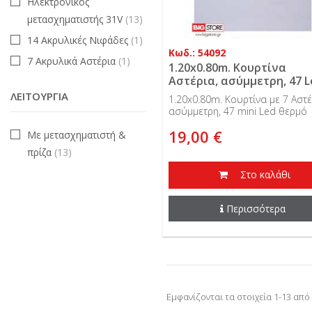
Ηλεκτρονικός
μετασχηματιστής 31V
(13)
14 Ακρυλικές Νιφάδες
(1)
Κωδ.: 54092
7 Ακρυλικά Αστέρια
(1)
1.20x0.80m. Κουρτίνα
Αστέρια, ασύμμετρη, 47 L
θερμό λαμπάκι, ασημί σύ
ΛΕΙΤΟΥΡΓΊΑ
1.20x0.80m. Κουρτίνα με 7 Αστέ
4,5V, IP44
ασύμμετρη, 47 mini Led θερμό
λαμπάκι, ασημί σύρμα, 4,5V, IP
19,00 €
Με μετασχηματιστή &
πρίζα
(13)
Στο καλάθι
Περισσότερα
Εμφανίζονται τα στοιχεία 1-13 από