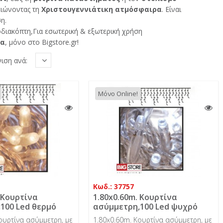
ειώνοντας τη
Χριστουγεννιάτικη ατμόσφαιρα
. Είναι
η.
διακόπτη,Για εσωτερική & εξωτερική χρήση
δα
, μόνο στο Bigstore.gr!
ιση ανά:
Μόνο Online!
Κωδ.: 37757
 Κουρτίνα
1.80x0.60m. Κουρτίνα
100 Led θερμό
ασύμμετρη,100 Led ψυχρό
ιάφανο καλώδιο,
λαμπάκι, διάφανο καλώδιο,
ουρτίνα ασύμμετρη, με
1.80x0.60m. Κουρτίνα ασύμμετρη, με