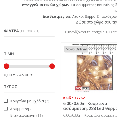
επαγγελματικών χώρων
. Οι ασύμμετρες κουρτίνες
α
Διαθέσιμες σε:
Λευκό, θερμό & πολύχρωμ
Δώσε στο χώρο σου τ
ΦΊΛΤΡΑ
(13 ΠΡΟΪΌΝΤΑ)
Εμφανίζονται τα στοιχεία 1-13 α
Μόνο Online!
ΤΙΜΉ
0,00 € - 45,00 €
ΤΎΠΟΣ
Κωδ.: 37762
Κουρτίνα με Σχέδια
(2)
6.00x0.60m. Κουρτίνα
ασύμμετρη, 288 Led θερμ
Ασύμμετρη -
λαμπάκι, διάφανο καλώδ
Επεκτεινόμενη
(11)
6.00x0.60m. Κουρτίνα ασύμμετρ