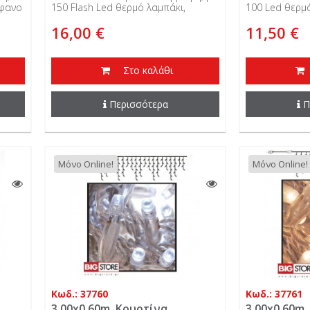
καλώδιο, 36V,...
31V, επεκτ
άφανο
150 Flash Led θερμό λαμπάκι,
100 Led θερμ
ι
διάφανο καλώδιο, 36V,
καλώδιο, 31V,
16,00 €
11,50 €
επεκτεινόμενη και εξωτερικής
εξωτερικής χρ
χρήσης.
Στο καλάθι
Περισσότερα
Π
Μόνο Online!
Μόνο Online!
Κωδ.: 37760
Κωδ.: 37761
3.00x0.60m. Κουρτίνα
3.00x0.60m.