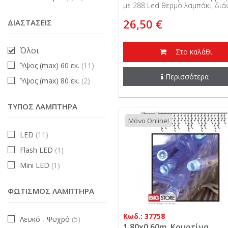
31V, επεκτεινόμενη
με 288 Led θερμό λαμπάκι, δι
καλώδιο, 31V, επεκτεινόμενη κα
26,50 €
ΔΙΑΣΤΆΣΕΙΣ
εξωτερικής χρήσης.
Όλοι
Στο καλάθι
Ύψος (max) 60 εκ.
(11)
Περισσότερα
Ύψος (max) 80 εκ.
(2)
ΤΎΠΟΣ ΛΑΜΠΤΉΡΑ
Μόνο Online!
LED
(11)
Flash LED
(1)
Mini LED
(1)
ΦΩΤΙΣΜΌΣ ΛΑΜΠΤΉΡΑ
Κωδ.: 37758
Λευκό - Ψυχρό
(5)
1.80x0.60m. Κουρτίνα