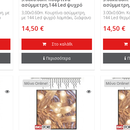
ασύμμετρη,144 Led ψυχρό
ασύμμετρη,
ιο,
λαμπάκι, διάφανο καλώδιο,
λαμπάκι, δ
η, με
3,00x0.60m. Κουρτίνα ασύμμετρη,
3.00x0.60m. Κ
31V, επεκτεινόμενη
31V, επεκτ
ο
με 144 Led ψυχρό λαμπάκι, διάφανο
144 Led θερμ
ι
καλώδιο, 31V, επεκτεινόμενη και
καλώδιο, 31V,
14,50 €
14,50 €
εξωτερικής χρήσης.
εξωτερικής χρ
Στο καλάθι
Περισσότερα
Π
Μόνο Online!
Μόνο Online!