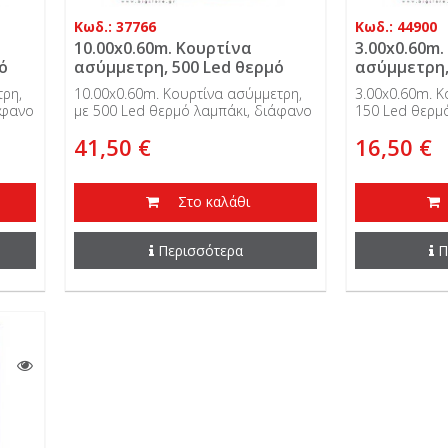
Κωδ.: 37766
Κωδ.: 44900
10.00x0.60m. Κουρτίνα
3.00x0.60m.
ό
ασύμμετρη, 500 Led θερμό
ασύμμετρη,
ιο,
λαμπάκι, διάφανο καλώδιο,
λαμπάκι, δ
τρη,
10.00x0.60m. Κουρτίνα ασύμμετρη,
3.00x0.60m. Κ
31V,...
31V, επεκτ
άφανο
με 500 Led θερμό λαμπάκι, διάφανο
150 Led θερμ
ι
καλώδιο, 31V, επεκτεινόμενη και
καλώδιο, 31V,
41,50 €
16,50 €
εξωτερικής χρήσης.
εξωτερικής χρ
Στο καλάθι
Περισσότερα
Π