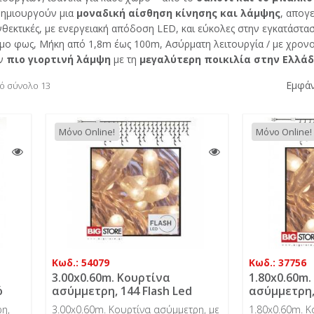
 δημιουργούν μια
μοναδική αίσθηση κίνησης και λάμψης
, απογ
νθεκτικές, με ενεργειακή απόδοση LED, και εύκολες στην εγκατάστασ
ο φως, Μήκη από 1,8m έως 100m, Ασύρματη λειτουργία / με χρονο
ην
πιο γιορτινή λάμψη
με τη
μεγαλύτερη ποικιλία στην Ελλά
Εμφάν
πό σύνολο 13
Μόνο Online!
Μόνο Online!
Κωδ.: 54079
Κωδ.: 37756
3.00x0.60m. Κουρτίνα
1.80x0.60m.
ό
ασύμμετρη, 144 Flash Led
ασύμμετρη,
ιο,
θερμό λαμπάκι, διάφανο
λαμπάκι, δ
η,
3.00x0.60m. Κουρτίνα ασύμμετρη, με
1.80x0.60m. Κ