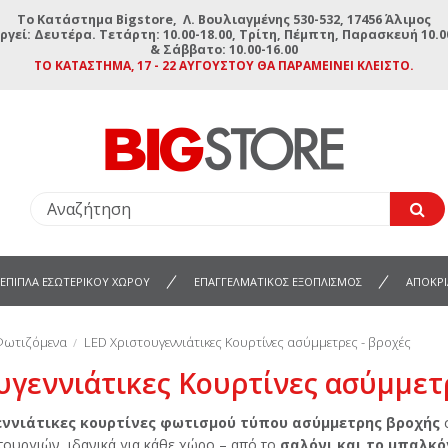
To Κατάστημα Bigstore, Λ. Βουλιαγμένης 530-532, 17456 Άλιμος
ργεί: Δευτέρα. Τετάρτη: 10.00-18.00, Τρίτη, Πέμπτη, Παρασκευή 10.00
& Σάββατο: 10.00-16.00
ΤΟ ΚΑΤΆΣΤΗΜΑ, 17 - 22 ΑΥΓΟΎΣΤΟΥ ΘΑ ΠΑΡΑΜΕΊΝΕΙ ΚΛΕΙΣΤΌ.
ΕΠΙΠΛΑ ΕΣΩΤΕΡΙΚΟΥ ΧΩΡΟΥ
ΕΠΑΓΓΕΛΜΑΤΙΚΟΣ ΕΞΟΠΛΙΣΜΟΣ
ΑΠΟΚΡΙ
 Φωτιζόμενα
LED Χριστουγεννιάτικες Κουρτίνες ασύμμετρες - βροχές
υγεννιάτικες Κουρτίνες ασύμμετρ
εννιάτικες κουρτίνες φωτισμού τύπου ασύμμετρης βροχής
τουργιών, ιδανικά για κάθε χώρο – από το
σαλόνι και το μπαλκό