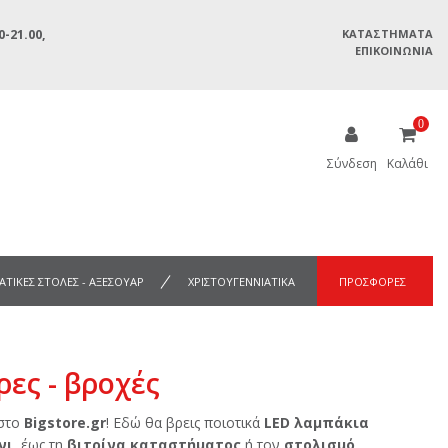
-21.00,
ΚΑΤΑΣΤΉΜΑΤΑ
ΕΠΙΚΟΙΝΩΝΊΑ
0
Σύνδεση
Καλάθι
ΑΤΙΚΕΣ ΣΤΟΛΕΣ - ΑΞΕΣΟΥΑΡ
ΧΡΙΣΤΟΥΓΕΝΝΙΑΤΙΚΑ
ΠΡΟΣΦΟΡΕΣ
ες - βροχές
στο
Bigstore.gr
! Εδώ θα βρεις ποιοτικά
LED λαμπάκια
νι
, έως τη
βιτρίνα καταστήματος
ή τον
στολισμό