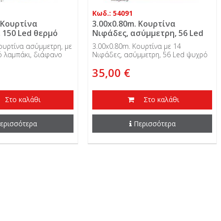
Κωδ.: 54091
 Κουρτίνα
3.00x0.80m. Κουρτίνα
 150 Led θερμό
Νιφάδες, ασύμμετρη, 56 Led
ιάφανο καλώδιο,
ψυχρό λαμπάκι, διάφανο
ουρτίνα ασύμμετρη, με
3.00x0.80m. Κουρτίνα με 14
εινόμενη
καλώδιο, 3.4V, IP44
ό λαμπάκι, διάφανο
Νιφάδες, ασύμμετρη, 56 Led ψυχρό
 επεκτεινόμενη και
λαμπάκι, διάφανο καλώδιο, 3.4V,
35,00 €
ήσης.
IP44
Στο καλάθι
Στο καλάθι
ερισσότερα
Περισσότερα