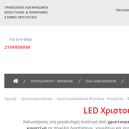
ΤΡΑΠΕΖΙΚΟΊ ΛΟΓΑΡΙΑΣΜΟΊ
Λειτου
ΑΠΟΣΤΟΛΈΣ & ΠΛΗΡΩΜΈΣ
ΣΥΧΝΈΣ ΕΡΩΤΉΣΕΙΣ
Για το e-shop
2109956936
ΕΠΙΠΛΑ ΚΗΠΟΥ - ΒΕΡΑΝΤΑΣ
ΕΙΔΗ ΔΙΑΚΟΣΜΗΣΗΣ
Αρχική
Χριστουγεννιάτικα
Χριστουγεννιάτικα Φωτάκια - Κουρτίνες -
LED Χριστο
Καλωσόρισες στη μεγαλύτερη συλλογή από
χριστουγ
κουρτίνα
σε ποικιλία διαστάσεων, χρωμάτων και λει