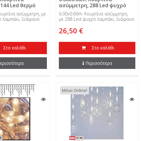
144 Led θερμό
ασύμμετρη, 288 Led ψυχρό
ιάφανο καλώδιο,
λαμπάκι, διάφανο καλώδιο,
ουρτίνα ασύμμετρη, με
6.00x0.60m. Κουρτίνα ασύμμετρη,
εινόμενη
31V, επεκτεινόμενη
ό λαμπάκι, διάφανο
με 288 Led ψυχρό λαμπάκι, διάφανο
 επεκτεινόμενη και
καλώδιο, 31V, επεκτεινόμενη και
26,50 €
ήσης.
εξωτερικής χρήσης.
Στο καλάθι
Στο καλάθι
ερισσότερα
Περισσότερα
Μόνο Online!