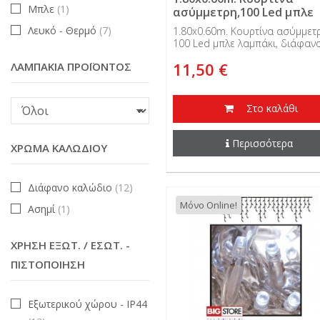
Μπλε
(1)
ασύμμετρη,100 Led μπλε
λαμπάκι, διάφανο καλώδ
Λευκό - Θερμό
(7)
1.80x0.60m. Κουρτίνα ασύμμετρ
31V, επεκτεινόμενη
100 Led μπλε λαμπάκι, διάφαν
καλώδιο, 31V, επεκτεινόμενη κα
11,50 €
ΛΑΜΠΆΚΙΑ ΠΡΟΪΌΝΤΟΣ
εξωτερικής χρήσης.
Στο καλάθι
Περισσότερα
ΧΡΏΜΑ ΚΑΛΩΔΊΟΥ
Διάφανο καλώδιο
(12)
Μόνο Online!
Ασημί
(1)
ΧΡΉΣΗ ΕΞΩΤ. / ΕΣΩΤ. -
ΠΙΣΤΟΠΟΊΗΣΗ
Εξωτερικού χώρου - IP44