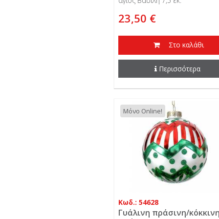
άγιος Βασίλη 7,5 εκ.
23,50 €
Στο καλάθι
Περισσότερα
Μόνο Online!
Κωδ.: 54628
Γυάλινη πράσινη/κόκκιν