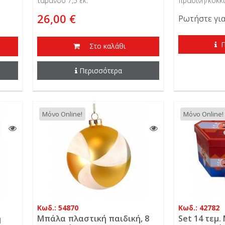
τάρανδο 7,5 εκ.
πράσινη/κόκκι
26,00 €
Ρωτήστε για
Π
Στο καλάθι
Περισσότερα
Μόνο Online!
Μόνο Online!
Κωδ.: 54870
Κωδ.: 42782
η
Μπάλα πλαστική παιδική, 8
Set 14 τεμ.