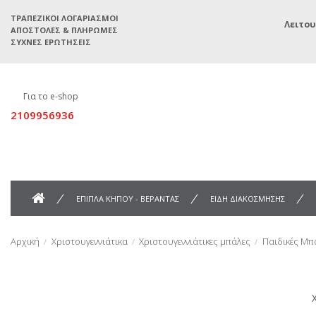
ΤΡΑΠΕΖΙΚΟΊ ΛΟΓΑΡΙΑΣΜΟΊ
Λειτου
ΑΠΟΣΤΟΛΈΣ & ΠΛΗΡΩΜΈΣ
ΣΥΧΝΈΣ ΕΡΩΤΉΣΕΙΣ
Για το e-shop
2109956936
ΕΠΙΠΛΑ ΚΗΠΟΥ - ΒΕΡΑΝΤΑΣ
ΕΙΔΗ ΔΙΑΚΟΣΜΗΣΗΣ
Αρχική
Χριστουγεννιάτικα
Χριστουγεννιάτικες μπάλες
Παιδικές Μπ