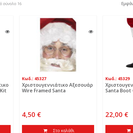
Εμφάν
πό σύνολο 16
Κωδ.: 45327
Κωδ.: 45329
τικο
Χριστουγεννιάτικο Αξεσουάρ
Χριστουγεν
Kit
Wire Framed Santa
Santa Boot
4,50 €
22,00 €
Στο καλάθι