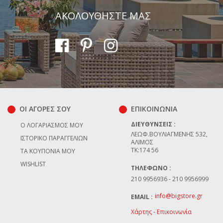
ΑΚΟΛΟΥΘΗΣΤΕ ΜΑΣ
ΟΙ ΑΓΟΡΕΣ ΣΟΥ
ΕΠΙΚΟΙΝΩΝΊΑ
ΔΙΕΥΘΎΝΣΕΙΣ :
Ο ΛΟΓΑΡΙΑΣΜΌΣ ΜΟΥ
ΛΕΩΦ.ΒΟΥΛΙΑΓΜΈΝΗΣ 532,
ΙΣΤΟΡΙΚΌ ΠΑΡΑΓΓΕΛΙΏΝ
ΆΛΙΜΟΣ
TK:174 56
ΤΑ ΚΟΥΠΌΝΙΑ ΜΟΥ
WISHLIST
ΤΗΛΈΦΩΝΟ :
210 9956936 - 210 9956999
info@bigstore.gr
EMAIL :
Χάρτης - Επικοινωνία