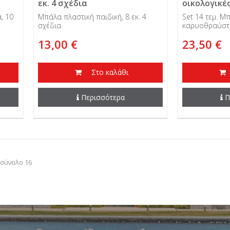
εκ. 4 σχέδια
οικολογικέ
7,5 εκ.
, 10
Μπάλα πλαστική παιδική, 8 εκ. 4
Set 14 τεμ. Μ
σχέδια
καρυοθραύστη
13,00 €
23,50 €
Στο καλάθι
Περισσότερα
Π
 σύνολο 16