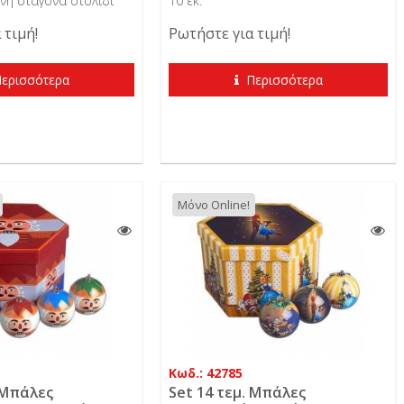
νη σταγόνα στολίδι
10 εκ.
 τιμή!
Ρωτήστε για τιμή!
ερισσότερα
Περισσότερα
Μόνο Online!
Κωδ.: 42785
 Μπάλες
Set 14 τεμ. Μπάλες