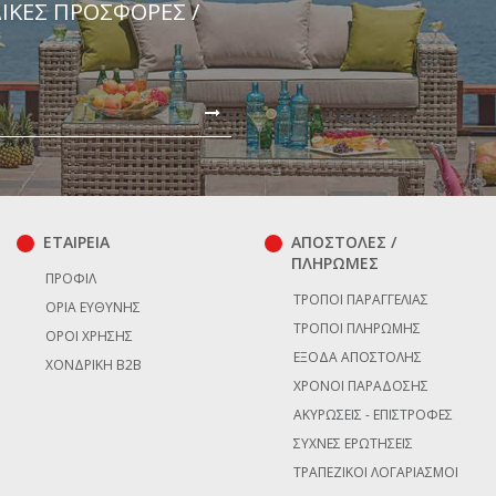
ΔΙΚΈΣ ΠΡΟΣΦΟΡΈΣ /
ΕΤΑΙΡΕΙΑ
ΑΠΟΣΤΟΛΕΣ /
ΠΛΗΡΩΜΕΣ
ΠΡΟΦΊΛ
ΤΡΌΠΟΙ ΠΑΡΑΓΓΕΛΊΑΣ
ΌΡΙΑ ΕΥΘΎΝΗΣ
ΤΡΌΠΟΙ ΠΛΗΡΩΜΉΣ
ΌΡΟΙ ΧΡΉΣΗΣ
ΈΞΟΔΑ ΑΠΟΣΤΟΛΉΣ
ΧΟΝΔΡΙΚΉ B2B
ΧΡΌΝΟΙ ΠΑΡΆΔΟΣΗΣ
ΑΚΥΡΏΣΕΙΣ - ΕΠΙΣΤΡΟΦΈΣ
ΣΥΧΝΈΣ ΕΡΩΤΉΣΕΙΣ
ΤΡΑΠΕΖΙΚΟΊ ΛΟΓΑΡΙΑΣΜΟΊ