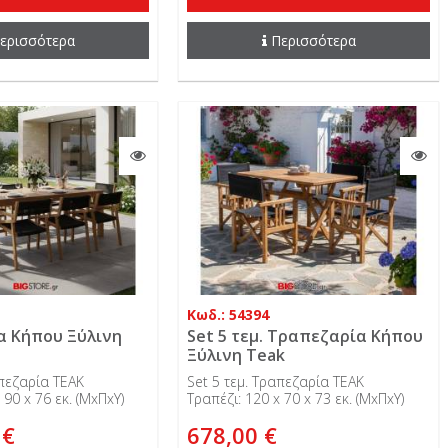
ερισσότερα
Περισσότερα
Κωδ.: 54394
α Κήπου Ξύλινη
Set 5 τεμ. Τραπεζαρία Κήπου
Ξύλινη Teak
απεζαρία TEAK
Set 5 τεμ. Τραπεζαρία TEAK
 90 x 76 εκ. (ΜxΠxΥ)
Τραπέζι: 120 x 70 x 73 εκ. (ΜxΠxΥ)
 €
678,00 €