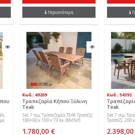
Περισσότερα
Π
Κωδ.: 49269
Κωδ.: 54392
ήπου
Τραπεζαρία Κήπου Ξύλινη
Τραπεζαρί
Teak
Teak
έλ,
Set 7 τεμ. Τραπεζαρία TEAK Τραπέζι:
Set 7 τεμ. Τρ
 με
180+60 x 100 x 73 εκ. (ΜxΠxΥ)
Τραπέζι: 200 x
ι:
1.780,00 €
2.398,00