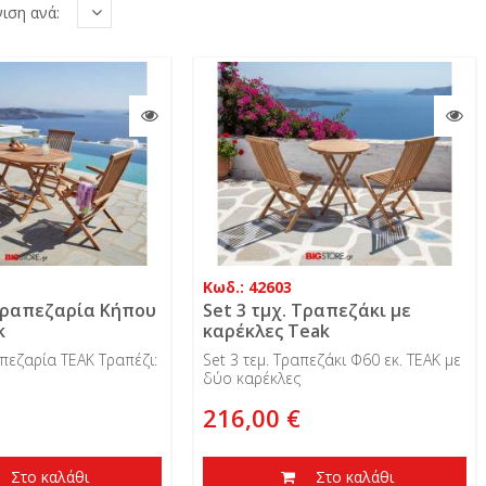
ιση ανά:
Κωδ.: 42603
 Τραπεζαρία Κήπου
Set 3 τμχ. Τραπεζάκι με
k
καρέκλες Teak
απεζαρία TEAK Τραπέζι:
Set 3 τεμ. Τραπεζάκι Φ60 εκ. TEAK με
δύο καρέκλες
216,00 €
Στο καλάθι
Στο καλάθι