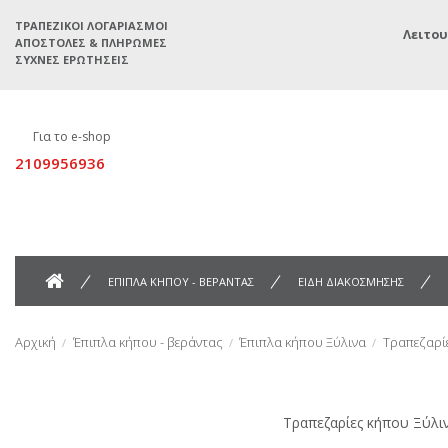
ΤΡΑΠΕΖΙΚΟΊ ΛΟΓΑΡΙΑΣΜΟΊ
Λειτου
ΑΠΟΣΤΟΛΈΣ & ΠΛΗΡΩΜΈΣ
ΣΥΧΝΈΣ ΕΡΩΤΉΣΕΙΣ
Για το e-shop
2109956936
ΕΠΙΠΛΑ ΚΗΠΟΥ - ΒΕΡΑΝΤΑΣ
ΕΙΔΗ ΔΙΑΚΟΣΜΗΣΗΣ
Αρχική
Έπιπλα κήπου - βεράντας
Έπιπλα κήπου Ξύλινα
Τραπεζαρίε
Τραπεζαρίες κήπου Ξύλιν