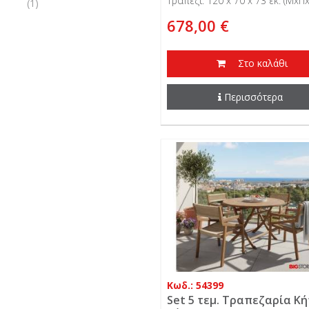
Τραπέζι: 120 x 70 x 73 εκ. (ΜxΠx
(1)
678,00 €
Στο καλάθι
Περισσότερα
Κωδ.: 54399
Set 5 τεμ. Τραπεζαρία Κ