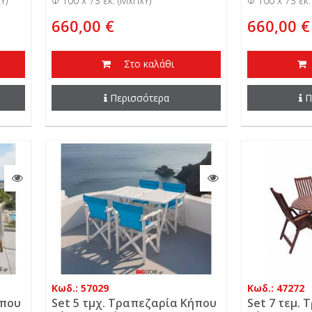
Υ)
Φ 100 x 73 εκ. (ΜxΠxΥ)
Φ 100 x 73 εκ.
660,00 €
660,00 €
Στο καλάθι
Περισσότερα
Π
Κωδ.: 57029
Κωδ.: 47272
ήπου
Set 5 τμχ. Τραπεζαρία Κήπου
Set 7 τεμ.