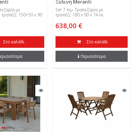
anti
Ξύλινη Meranti
απεζαρία με
Set 7 τεμ. Τραπεζαρία με
 τραπέζι: 150+50 x 90
τραπέζι: 180 x 90 x 74 εκ.
638,00 €
Στο καλάθι
Στο καλάθι
ερισσότερα
Περισσότερα