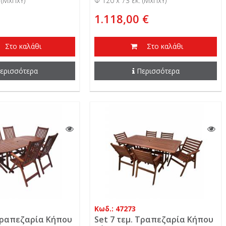
 (ΜxΠxΥ)
Φ 120 x 73 εκ. (ΜxΠxΥ)
1.118,00 €
Στο καλάθι
Στο καλάθι
ερισσότερα
Περισσότερα
Κωδ.: 47273
 Τραπεζαρία Κήπου
Set 7 τεμ. Τραπεζαρία Κήπου