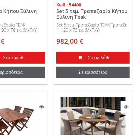
Κωδ.: 54400
α Κήπου Ξύλινη
Set 5 τεμ. Τραπεζαρία Κήπου
Ξύλινη Teak
απεζαρία TEAK
Set 5 τεμ. Τραπεζαρία TEAK Τραπέζι:
 90 x 76 εκ. (ΜxΠxΥ)
Φ 120 x 73 εκ. (ΜxΠxΥ)
 €
982,00 €
Στο καλάθι
Στο καλάθι
ερισσότερα
Περισσότερα