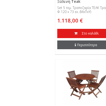
Ξύλινη Teak
Set 5 τεμ. Τραπεζαρία TEAK Τρα
Φ 120 x 73 εκ. (ΜxΠxΥ)
1.118,00 €
Στο καλάθι
Περισσότερα