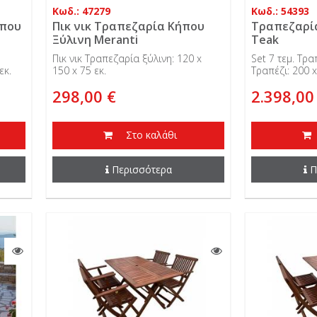
Κωδ.: 47279
Κωδ.: 54393
ήπου
Πικ νικ Τραπεζαρία Κήπου
Τραπεζαρί
Ξύλινη Meranti
Teak
Πικ νικ Τραπεζαρία ξύλινη: 120 x
Set 7 τεμ. Τρ
εκ.
150 x 75 εκ.
Τραπέζι: 200 x
298,00 €
2.398,00
Στο καλάθι
Περισσότερα
Π