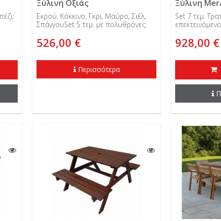
Ξύλινη Οξιάς
Ξύλινη Mer
πέζι:
Εκρού, Κόκκινο, Γκρι, Μαύρο, Σιέλ,
Set 7 τεμ. Τρ
ΣπάγγουSet 5 τεμ. με πολυθρόνες
επεκτεινόμενο
σκηνοθέτη. Τραπέζι: 120 x 75 εκ.
x 74 εκ.
526,00 €
928,00 €
Περισσότερα
Π