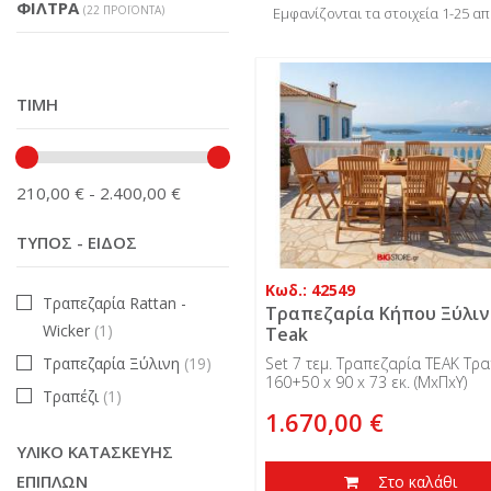
ΦΊΛΤΡΑ
(22 ΠΡΟΪΌΝΤΑ)
Εμφανίζονται τα στοιχεία 1-25 α
ΤΙΜΉ
210,00 € - 2.400,00 €
ΤΎΠΟΣ - ΕΊΔΟΣ
Κωδ.: 42549
Τραπεζαρία Rattan -
Τραπεζαρία Κήπου Ξύλιν
Wicker
(1)
Teak
Τραπεζαρία Ξύλινη
(19)
Set 7 τεμ. Τραπεζαρία TEAK Τρα
160+50 x 90 x 73 εκ. (ΜxΠxΥ)
Τραπέζι
(1)
1.670,00 €
ΥΛΙΚΌ ΚΑΤΑΣΚΕΥΉΣ
ΕΠΊΠΛΩΝ
Στο καλάθι