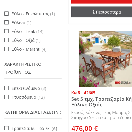
Περισσότερα
Ξύλο - Ευκάλυπτος
(1)
Ξύλινο
(1)
Ξύλο - Teak
(14)
Ξύλο - Οξιά
(1)
Ξύλο - Meranti
(4)
ΧΑΡΑΚΤΗΡΙΣΤΙΚΌ
ΠΡΟΪΌΝΤΟΣ
Επεκτεινόμενο
(3)
Κωδ.: 42605
Πτυσσόμενο
(12)
Set 5 τμχ. Τραπεζαρία Κ
Ξύλινη Οξιάς
ΚΑΤΗΓΟΡΊΑ ΔΙΑΣΤΆΣΕΩΝ :
Εκρού, Κόκκινο, Γκρι, Μαύρο, Σι
Σπάγγου Set 5 τεμ. Τραπεζαρία
πολυθρόνες σκηνοθέτη. Τραπέζ
476,00 €
120 x 75 εκ.
Τραπέζια: 60 - 65 εκ. (Δ)